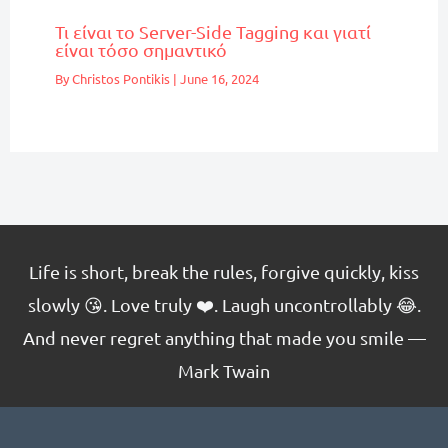
Τι είναι το Server-Side Tagging και γιατί
είναι τόσο σημαντικό
By
Christos Pontikis
|
June 16, 2024
Life is short, break the rules, forgive quickly, kiss
slowly 😘. Love truly ❤️. Laugh uncontrollably 😂.
And never regret anything that made you smile —
Mark Twain