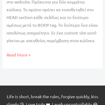
στο website. Πρόκειται για δύο κομμάτια
κώδικα. Το πρώτο πρέπει να τοποθετηθεί στο
HEAD section κάθε σελίδας και το δεύτερο
αμέσως μετά το BODY tag. Το δεύτερο δεν είναι
απολύτως απαραίτητο. Σε ένα custom site αυτό
γίνεται με απευθείας παρέμβαση στον κώδικα.
Εγκατάσταση
Read More »
Google
Tag
Manager
σε
WordPress,
Life is short, break the rules, forgive quickly, kiss
Magento,
slowly 😘. Love truly ❤️. Laugh uncontrollably 😂.