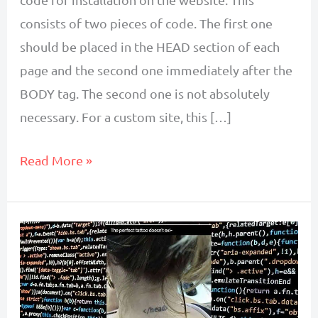
consists of two pieces of code. The first one
should be placed in the HEAD section of each
page and the second one immediately after the
BODY tag. The second one is not absolutely
necessary. For a custom site, this […]
How
Read More »
To
Install
Google
Tag
Manager