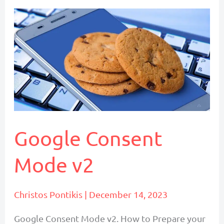
Server-
Side
Tagging
και
γιατί
είναι
τόσο
σημαντικό
Google Consent
Mode v2
Christos Pontikis
|
December 14, 2023
Google Consent Mode v2. How to Prepare your