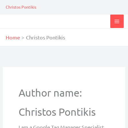
Skip
Christos Pontikis
to
content
Home
Christos Pontikis
Author name:
Christos Pontikis
I am a Google Tag Manager Specialist