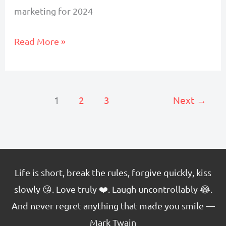
marketing for 2024
Google
Read More »
Consent
Mode
v2
1
2
3
Next
→
Life is short, break the rules, forgive quickly, kiss
slowly 😘. Love truly ❤️. Laugh uncontrollably 😂.
And never regret anything that made you smile —
Mark Twain