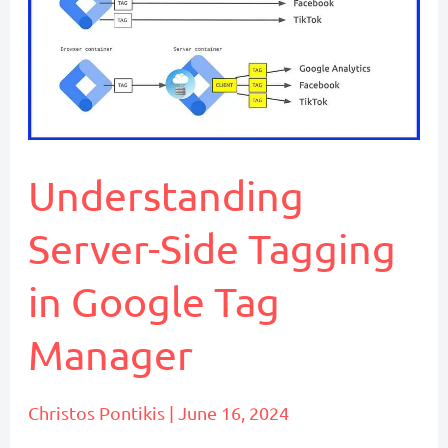
Tracking
και
γιατί
αποτελεί
θεμέλιο
για
Understanding
το
Server-Side Tagging
Digital
Marketing
in Google Tag
Manager
Christos Pontikis
|
June 16, 2024