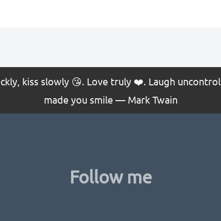
uickly, kiss slowly 😘. Love truly ❤️. Laugh uncontr
made you smile — Mark Twain
Follow me