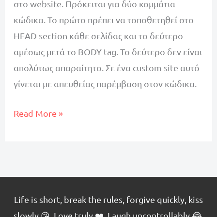
στο website. Πρόκειται για δύο κομμάτια
κώδικα. Το πρώτο πρέπει να τοποθετηθεί στο
HEAD section κάθε σελίδας και το δεύτερο
αμέσως μετά το BODY tag. Το δεύτερο δεν είναι
απολύτως απαραίτητο. Σε ένα custom site αυτό
γίνεται με απευθείας παρέμβαση στον κώδικα.
Εγκατάσταση
Read More »
Google
Tag
Manager
σε
WordPress,
Life is short, break the rules, forgive quickly, kiss
Magento,
slowly 😘. Love truly ❤️. Laugh uncontrollably 😂.