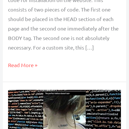
consists of two pieces of code. The first one
should be placed in the HEAD section of each
page and the second one immediately after the
BODY tag. The second one is not absolutely
necessary. For a custom site, this […]
How
Read More »
To
Install
Google
Tag
Manager